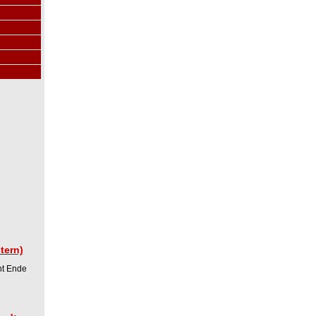
tern)
nt Ende