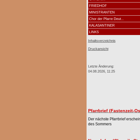
FRIEDHOF
MINISTRANTEN
Chor der Pfarre Deut...
KALASANTINER
LINKS
Inhaltsverzeichnis
Druckansicht
Letzte Änderung:
04.08.2026, 11:25
Pfarrbrief (Fastenzeit-Os
Der nächste Pfarrbrief erschei
des Sommers