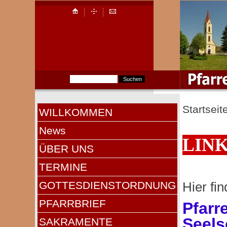
Startseit
WILLKOMMEN
News
LIN
ÜBER UNS
TERMINE
GOTTESDIENSTORDNUNG
Hier fi
PFARRBRIEF
Pfarr
Seels
SAKRAMENTE