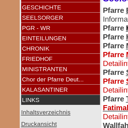
GESCHICHTE
Pfarre
SEELSORGER
Informa
Pfarre
PGR - WR
Pfarre
EINTEILUNGEN
Pfarre
CHRONIK
Pfarre
FRIEDHOF
Detaili
MINISTRANTEN
Pfarre
Chor der Pfarre Deut...
Pfarre
Detaili
KALASANTINER
Pfarre
LINKS
Fatima
Inhaltsverzeichnis
Detaili
Druckansicht
Wallfa