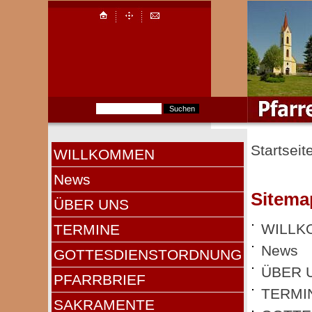
Startseit
WILLKOMMEN
News
Sitema
ÜBER UNS
WILLK
TERMINE
News
GOTTESDIENSTORDNUNG
ÜBER 
PFARRBRIEF
TERMI
SAKRAMENTE