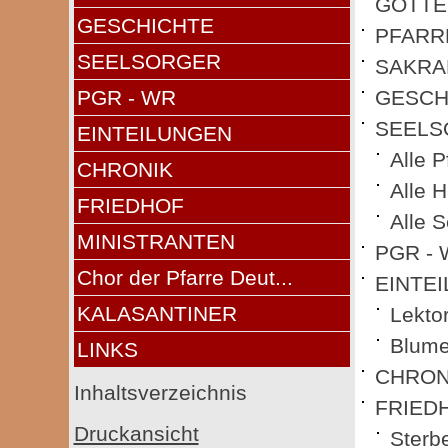
GOTTE
GESCHICHTE
PFARR
SEELSORGER
SAKRA
GESCH
PGR - WR
SEELS
EINTEILUNGEN
Alle P
CHRONIK
Alle 
FRIEDHOF
Alle S
MINISTRANTEN
PGR -
Chor der Pfarre Deut...
EINTE
KALASANTINER
Lekto
Blum
LINKS
CHRON
Inhaltsverzeichnis
FRIED
Druckansicht
Sterbe